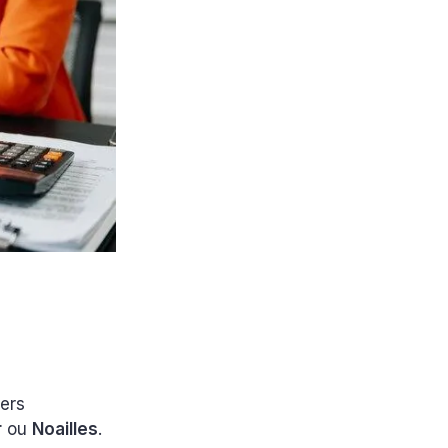
ers
r
ou
Noailles
.