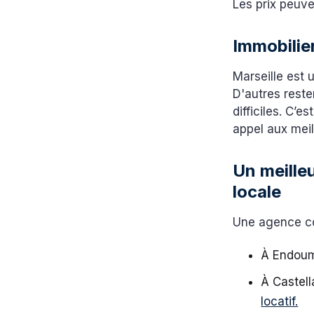
Les prix peuve
Immobilie
Marseille est 
D'autres reste
difficiles. C’e
appel aux mei
Un meill
locale
Une agence con
À Endoum
À Castell
locatif.