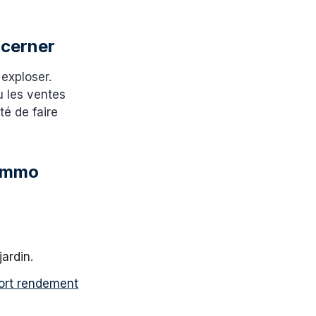
à cerner
exploser.
u les ventes
ité de faire
 immo
:
jardin.
ort rendement