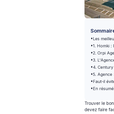
Sommair
•
Les meille
•
1. Homki : 
•
2. Orpi Ag
•
3. L'Agenc
•
4. Centur
•
5. Agence 
•
Faut-il év
•
En résumé 
Trouver le bo
devez faire fa