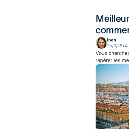
Meilleu
comment
Inès
25/3/26
•
4
Vous cherchez
repérer les mei