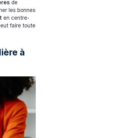
ères
de
cher les bonnes
t
en centre-
ut faire toute
ière à