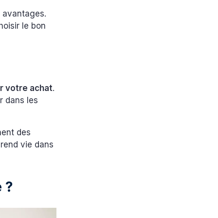
s avantages.
oisir le bon
r votre achat
.
er dans les
nent des
prend vie dans
 ?