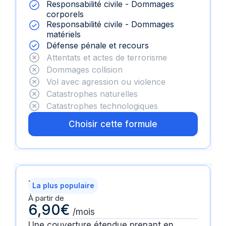
Responsabilité civile - Dommages
corporels
Responsabilité civile - Dommages
matériels
Défense pénale et recours
Attentats et actes de terrorisme
Dommages collision
Vol avec agression ou violence
Catastrophes naturelles
Catastrophes technologiques
Choisir cette formule
Tranquillité
La plus populaire
À partir de
6,90€
/mois
Une couverture étendue prenant en