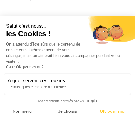
Est-ce qu'il faut avoir le BSR pour utiliser
Salut c'est nous...
une trottinette électrique ?
les Cookies !
Ni le BSR ni le permis de conduire ne sont
On a attendu d'être sûrs que le contenu de
nécessaires pour utiliser une trottinette
ce site vous intéresse avant de vous
électrique sur la voie publique. Il est
déranger, mais on aimerait bien vous accompagner pendant votre
visite...
néanmoins recommandé de suivre une
C'est OK pour vous ?
formation sur le Code de la route afin de
bien connaître les règles de circulation.
À quoi servent ces cookies :
Mon prix en 2 min, dès 2,90€
Statistiques et mesure d'audience
Quels autres véhicules peut-on assurer ?
Consentements certifiés par
Non merci
Je choisis
OK pour moi
Il est obligatoire d'assurer tout véhicule à
AXEPTIO CONSENT
Plateforme de Gestion du Consentement : Personnalis
moteur circulant sur la voie publique. Il est
donc nécessaire d'assurer tous les NVEI et
Notre plateforme vous permet d'adapter et de gérer vo